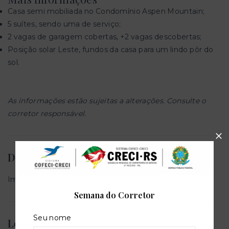
Casa semi mobiliada no Condomínio Aspen Mountain;
5 suítes, sendo uma de serviço;
2 vagas de garagem cobertas, +2 vagas descobertas;
Posição solar Leste, fundos da casa para um lindo pôr do
sol.
As informações estão sujeitas a alterações. Consulte o
corretor responsável.
Descrição da permuta
Imóvel de menor valor.
Semana do Corretor
Seu nome
Localização