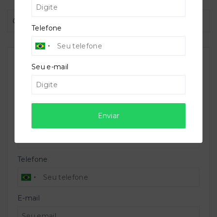
Carazal - Carazal - Gramado/RS
- 95670-000
Telefone
Airton von Mühlen
Seu e-mail
CRECI -
59831
(51) 9 8285-2908
atmuhlen@gmail.com
Enviar
Nome
Telefone
E-mail