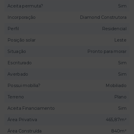
Aceita permuta?
Sim
Incorporação
Diamond Construtora
Perfil
Residencial
Posição solar
Leste
Situação
Pronto para morar
Escriturado
Sim
Averbado
Sim
Possui mobília?
Mobiliado
Terreno
Plano
Aceita Financiamento
Sim
Área Privativa
465,87m²
Área Construída
840m²