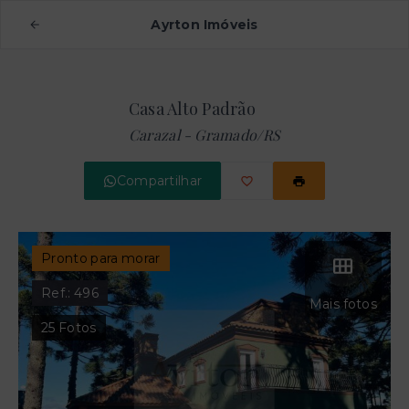
Ayrton Imóveis
Casa Alto Padrão
Carazal - Gramado/RS
Compartilhar
Pronto para morar
Ref.:
496
Mais fotos
25
Fotos