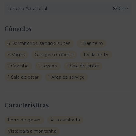
Terreno Área Total
840m²
Cômodos
5 Dormitórios, sendo 5 suítes
1 Banheiro
4 Vagas
Garagem Coberta
1 Sala de TV
1 Cozinha
1 Lavabo
1 Sala de jantar
1 Sala de estar
1 Área de serviço
Características
Forro de gesso
Rua asfaltada
Vista para a montanha