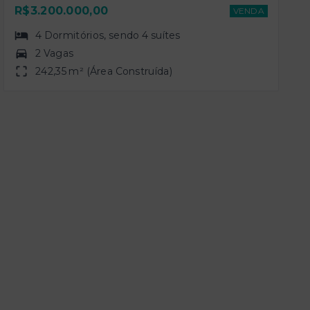
R$3.200.000,00
VENDA
4
Dormitórios
, sendo
4
suítes
2 Vagas
242,35 m² (Área Construída)